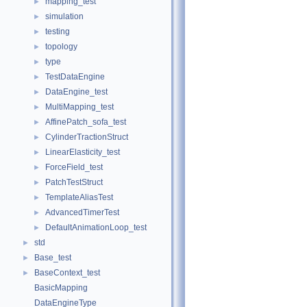
mapping_test
►
simulation
►
testing
►
topology
►
type
►
TestDataEngine
►
DataEngine_test
►
MultiMapping_test
►
AffinePatch_sofa_test
►
CylinderTractionStruct
►
LinearElasticity_test
►
ForceField_test
►
PatchTestStruct
►
TemplateAliasTest
►
AdvancedTimerTest
►
DefaultAnimationLoop_test
►
std
►
Base_test
►
BaseContext_test
►
BasicMapping
DataEngineType