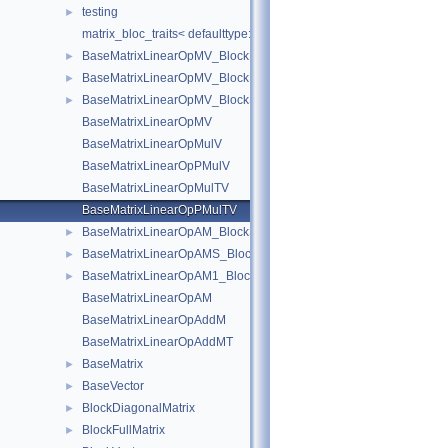
testing
►
matrix_bloc_traits< defaulttype::RigidDeriv< N, T >, IndexType >
BaseMatrixLinearOpMV_BlockDiagonal
►
BaseMatrixLinearOpMV_BlockDiagonal< Real, 1, 1, add, transpose,
►
BaseMatrixLinearOpMV_BlockSparse
►
BaseMatrixLinearOpMV
BaseMatrixLinearOpMulV
BaseMatrixLinearOpPMulV
BaseMatrixLinearOpMulTV
BaseMatrixLinearOpPMulTV
BaseMatrixLinearOpAM_BlockSparse
►
BaseMatrixLinearOpAMS_BlockSparse
►
BaseMatrixLinearOpAM1_BlockSparse
►
BaseMatrixLinearOpAM
BaseMatrixLinearOpAddM
BaseMatrixLinearOpAddMT
BaseMatrix
►
BaseVector
►
BlockDiagonalMatrix
►
BlockFullMatrix
►