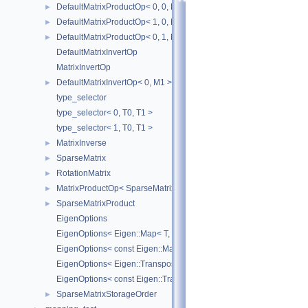
DefaultMatrixProductOp< 0, 0, M1, M2 >
►
DefaultMatrixProductOp< 1, 0, M1, M2 >
►
DefaultMatrixProductOp< 0, 1, M1, M2 >
►
DefaultMatrixInvertOp
MatrixInvertOp
DefaultMatrixInvertOp< 0, M1 >
►
type_selector
type_selector< 0, T0, T1 >
type_selector< 1, T0, T1 >
MatrixInverse
►
SparseMatrix
►
RotationMatrix
►
MatrixProductOp< SparseMatrix< R1 >, SparseMatrix< R2 > >
►
SparseMatrixProduct
►
EigenOptions
EigenOptions< Eigen::Map< T, Options, StrideType > >
EigenOptions< const Eigen::Map< T, Options, StrideType > >
EigenOptions< Eigen::Transpose< T > >
EigenOptions< const Eigen::Transpose< T > >
SparseMatrixStorageOrder
►