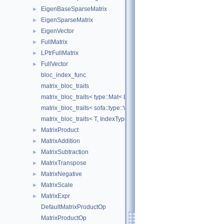
EigenBaseSparseMatrix
►
EigenSparseMatrix
►
EigenVector
►
FullMatrix
►
LPtrFullMatrix
►
FullVector
►
bloc_index_func
matrix_bloc_traits
matrix_bloc_traits< type::Mat< L, C, real >, IndexType >
matrix_bloc_traits< sofa::type::Vec< N, T >, IndexType >
matrix_bloc_traits< T, IndexType >
MatrixProduct
►
MatrixAddition
►
MatrixSubtraction
►
MatrixTranspose
►
MatrixNegative
►
MatrixScale
►
MatrixExpr
►
DefaultMatrixProductOp
MatrixProductOp