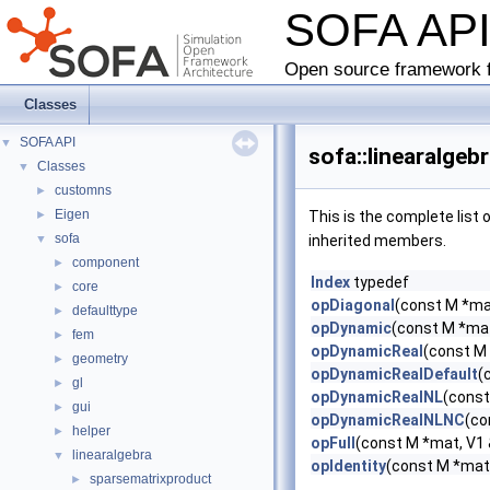
SOFA AP
Open source framework f
Classes
SOFA API
▼
sofa::linearalge
Classes
▼
customns
►
Eigen
►
This is the complete list
sofa
▼
inherited members.
component
►
Index
typedef
core
►
opDiagonal
(const M *mat
defaulttype
►
opDynamic
(const M *mat
fem
►
opDynamicReal
(const M 
geometry
►
opDynamicRealDefault
(
gl
►
opDynamicRealNL
(const
gui
►
opDynamicRealNLNC
(co
helper
►
opFull
(const M *mat, V1 
linearalgebra
▼
opIdentity
(const M *mat,
sparsematrixproduct
►