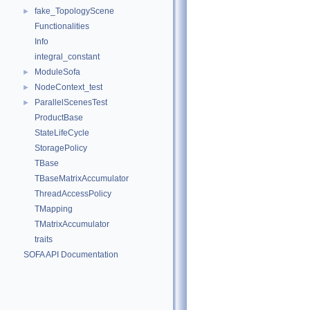
fake_TopologyScene
►
Functionalities
Info
integral_constant
ModuleSofa
►
NodeContext_test
►
ParallelScenesTest
►
ProductBase
StateLifeCycle
StoragePolicy
TBase
TBaseMatrixAccumulator
ThreadAccessPolicy
TMapping
TMatrixAccumulator
traits
SOFA API Documentation