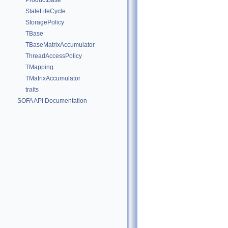
ProductBase
StateLifeCycle
StoragePolicy
TBase
TBaseMatrixAccumulator
ThreadAccessPolicy
TMapping
TMatrixAccumulator
traits
SOFA API Documentation