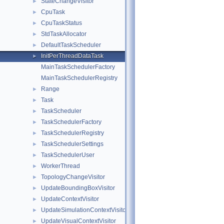
StateChangeVisitor
►
CpuTask
►
CpuTaskStatus
►
StdTaskAllocator
►
DefaultTaskScheduler
►
InitPerThreadDataTask
►
MainTaskSchedulerFactory
MainTaskSchedulerRegistry
Range
►
Task
►
TaskScheduler
►
TaskSchedulerFactory
►
TaskSchedulerRegistry
►
TaskSchedulerSettings
►
TaskSchedulerUser
►
WorkerThread
►
TopologyChangeVisitor
►
UpdateBoundingBoxVisitor
►
UpdateContextVisitor
►
UpdateSimulationContextVisitor
►
UpdateVisualContextVisitor
►