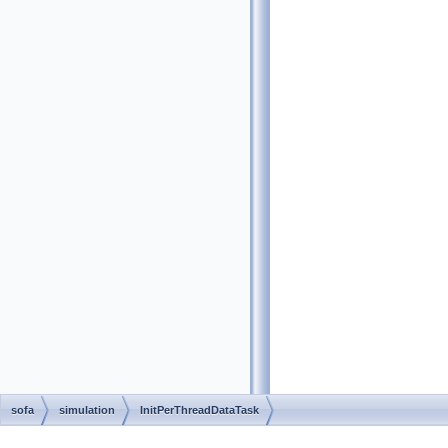
sofa
simulation
InitPerThreadDataTask