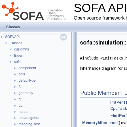
SOFA AP
Open source framework f
Classes
SOFA API
▼
sofa::simulation
Classes
▼
customns
►
Eigen
►
#include <InitTasks.
sofa
▼
component
Inheritance diagram for s
►
core
►
defaulttype
►
fem
►
Public Member Fu
geometry
►
gl
►
InitPer
gui
►
CpuTask
helper
►
~InitPe
linearalgebra
►
MemoryAlloc
run
() ov
mapping_test
►