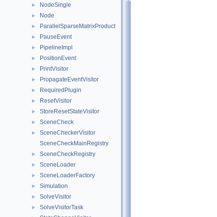
NodeSingle
►
Node
►
ParallelSparseMatrixProduct
►
PauseEvent
►
PipelineImpl
►
PositionEvent
►
PrintVisitor
►
PropagateEventVisitor
►
RequiredPlugin
►
ResetVisitor
►
StoreResetStateVisitor
►
SceneCheck
►
SceneCheckerVisitor
►
SceneCheckMainRegistry
SceneCheckRegistry
►
SceneLoader
►
SceneLoaderFactory
►
Simulation
►
SolveVisitor
►
SolveVisitorTask
►