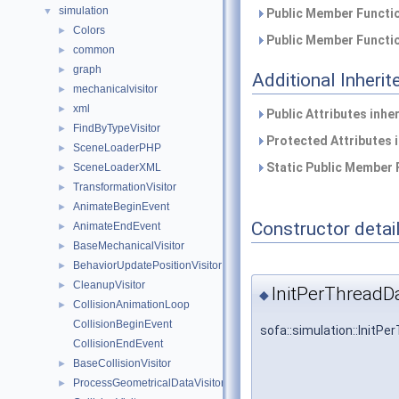
simulation
▼
Public Member Functio
Colors
►
Public Member Functio
common
►
graph
►
Additional Inher
mechanicalvisitor
►
xml
►
Public Attributes inhe
FindByTypeVisitor
►
Protected Attributes 
SceneLoaderPHP
►
Static Public Member 
SceneLoaderXML
►
TransformationVisitor
►
AnimateBeginEvent
►
Constructor detai
AnimateEndEvent
►
BaseMechanicalVisitor
►
BehaviorUpdatePositionVisitor
►
CleanupVisitor
►
InitPerThreadD
◆
CollisionAnimationLoop
►
CollisionBeginEvent
sofa::simulation::InitP
CollisionEndEvent
BaseCollisionVisitor
►
ProcessGeometricalDataVisitor
►