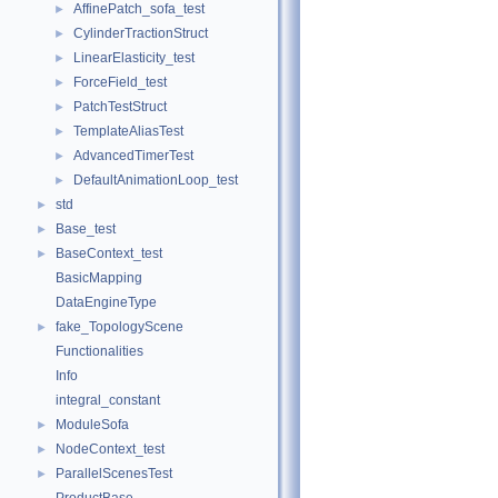
AffinePatch_sofa_test
►
CylinderTractionStruct
►
LinearElasticity_test
►
ForceField_test
►
PatchTestStruct
►
TemplateAliasTest
►
AdvancedTimerTest
►
DefaultAnimationLoop_test
►
std
►
Base_test
►
BaseContext_test
►
BasicMapping
DataEngineType
fake_TopologyScene
►
Functionalities
Info
integral_constant
ModuleSofa
►
NodeContext_test
►
ParallelScenesTest
►