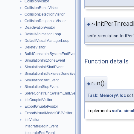
CollisionVisitor
►
CollisionResetVisitor
►
CollisionDetectionVisitor
►
CollisionResponseVisitor
►
~InitPerThread
◆
DeactivationVisitor
►
DefaultAnimationLoop
►
sofa::simulation::Init
DefaultVisualManagerLoop
►
DeleteVisitor
►
BuildConstraintSystemEndEvent
►
Function details
SimulationInitDoneEvent
►
SimulationInitStartEvent
►
SimulationInitTexturesDoneEvent
►
SimulationStartEvent
►
run()
◆
SimulationStopEvent
►
SolveConstraintSystemEndEvent
►
Task::MemoryAlloc
sofa
InitGnuplotVisitor
►
ExportGnuplotVisitor
►
Implements
sofa::simu
ExportVisualModelOBJVisitor
►
InitVisitor
►
IntegrateBeginEvent
IntegrateEndEvent