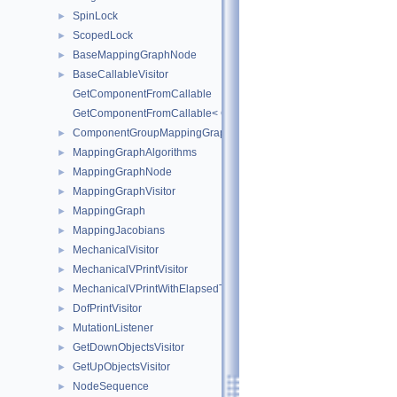
SpinLock
►
ScopedLock
►
BaseMappingGraphNode
►
BaseCallableVisitor
►
GetComponentFromCallable
GetComponentFromCallable< Callable >
ComponentGroupMappingGraphNode
►
MappingGraphAlgorithms
►
MappingGraphNode
►
MappingGraphVisitor
►
MappingGraph
►
MappingJacobians
►
MechanicalVisitor
►
MechanicalVPrintVisitor
►
MechanicalVPrintWithElapsedTimeVisitor
►
DofPrintVisitor
►
MutationListener
►
GetDownObjectsVisitor
►
GetUpObjectsVisitor
►
NodeSequence
►