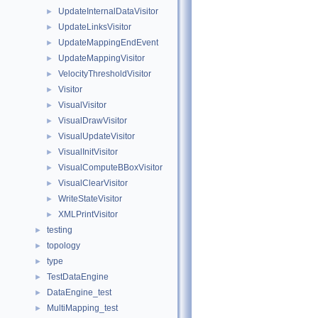
UpdateInternalDataVisitor
►
UpdateLinksVisitor
►
UpdateMappingEndEvent
►
UpdateMappingVisitor
►
VelocityThresholdVisitor
►
Visitor
►
VisualVisitor
►
VisualDrawVisitor
►
VisualUpdateVisitor
►
VisualInitVisitor
►
VisualComputeBBoxVisitor
►
VisualClearVisitor
►
WriteStateVisitor
►
XMLPrintVisitor
►
testing
►
topology
►
type
►
TestDataEngine
►
DataEngine_test
►
MultiMapping_test
►