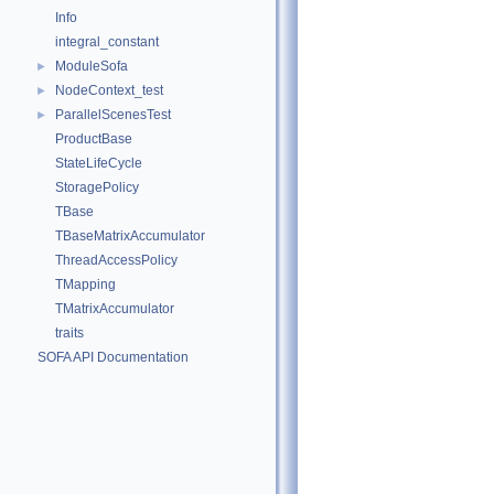
Info
integral_constant
ModuleSofa
►
NodeContext_test
►
ParallelScenesTest
►
ProductBase
StateLifeCycle
StoragePolicy
TBase
TBaseMatrixAccumulator
ThreadAccessPolicy
TMapping
TMatrixAccumulator
traits
SOFA API Documentation