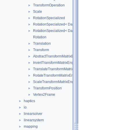
TransformOperation
►
Scale
►
RotationSpecialized
►
RotationSpecialized< DataTypes, 2, false >
►
RotationSpecialized< DataTypes, 3, false >
►
Rotation
Translation
►
Transform
►
AbstractTransformMatrixEngine
►
InvertTransformMatrixEngine
►
TranslateTransformMatrixEngine
►
RotateTransformMatrixEngine
►
ScaleTransformMatrixEngine
►
TransformPosition
►
Vertex2Frame
►
haptics
►
io
►
linearsolver
►
linearsystem
►
mapping
►