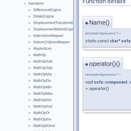
Function details
transform
▼
DifferenceEngine
►
DilateEngine
►
Name()
◆
DisplacementTransformEngine
►
DisplacementMatrixEngine
►
template<typename T >
IndexValueMapper
►
static const
char
*
sofa
Indices2ValuesMapper
►
MapIndices
►
MathOp
►
MathOpAdd
►
operator()()
◆
MathOpSub
►
MathOpMul
►
template<typename T >
MathOpDiv
►
void
sofa::component::
MathOpMin
►
>::operator()
MathOpMax
►
MathOpNot
►
MathOpAnd
►
MathOpOr
►
MathOpXor
►
MathOpNAnd
►