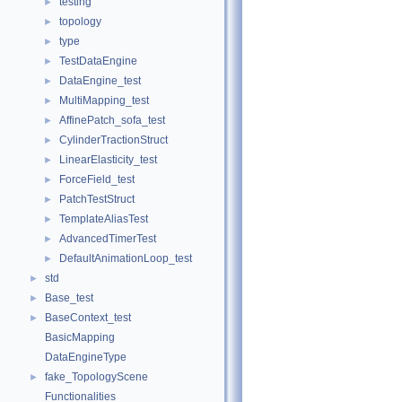
testing
►
topology
►
type
►
TestDataEngine
►
DataEngine_test
►
MultiMapping_test
►
AffinePatch_sofa_test
►
CylinderTractionStruct
►
LinearElasticity_test
►
ForceField_test
►
PatchTestStruct
►
TemplateAliasTest
►
AdvancedTimerTest
►
DefaultAnimationLoop_test
►
std
►
Base_test
►
BaseContext_test
►
BasicMapping
DataEngineType
fake_TopologyScene
►
Functionalities