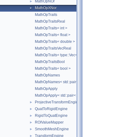
MathOpNOr
►
MathOpXNor
►
MathOpTraits
MathOpTraitsReal
MathOpTraits< int >
MathOpTraits< float >
MathOpTraits< double >
MathOpTraitsVecReal
MathOpTraits< type::Vec< N, Real > >
MathOpTraitsBool
MathOpTraits< bool >
MathOpNames
MathOpNames< std::pair< TOps1, TOps2 > >
MathOpApply
MathOpApply< std::pair< TOps1, TOps2 > >
ProjectiveTransformEngine
►
QuatToRigidEngine
►
RigidToQuatEngine
►
ROIValueMapper
►
SmoothMeshEngine
►
TransformEngine
►