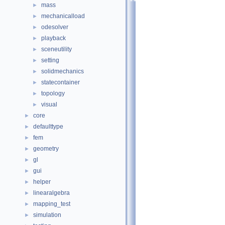
mass
►
mechanicalload
►
odesolver
►
playback
►
sceneutility
►
setting
►
solidmechanics
►
statecontainer
►
topology
►
visual
►
core
►
defaulttype
►
fem
►
geometry
►
gl
►
gui
►
helper
►
linearalgebra
►
mapping_test
►
simulation
►