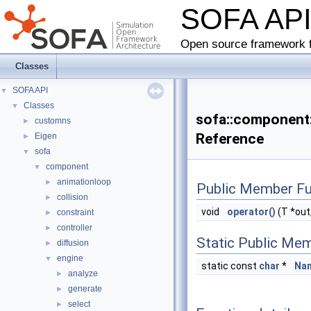
SOFA AP
Open source framework f
Classes
SOFA API
▼
Classes
▼
sofa::component:
customns
►
Reference
Eigen
►
sofa
▼
component
▼
animationloop
►
Public Member Fu
collision
►
void
operator()
(T *out
constraint
►
controller
►
Static Public Me
diffusion
►
engine
▼
static const
char
*
Na
analyze
►
generate
►
select
►