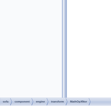
sofa
component
engine
transform
MathOpXNor