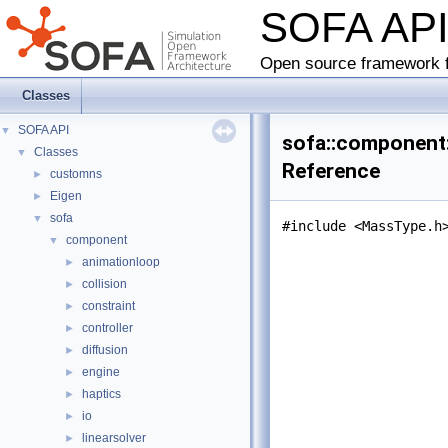
SOFA AP
Open source framework f
Classes
SOFA API
▼
sofa::component:
Classes
▼
Reference
customns
►
Eigen
►
sofa
▼
#include <MassType.h
component
▼
animationloop
►
collision
►
constraint
►
controller
►
diffusion
►
engine
►
haptics
►
io
►
linearsolver
►