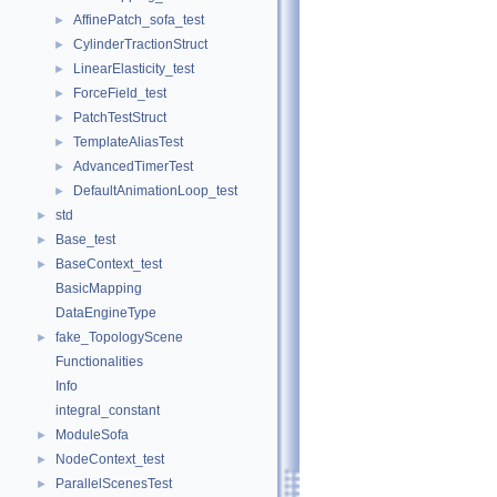
AffinePatch_sofa_test
►
CylinderTractionStruct
►
LinearElasticity_test
►
ForceField_test
►
PatchTestStruct
►
TemplateAliasTest
►
AdvancedTimerTest
►
DefaultAnimationLoop_test
►
std
►
Base_test
►
BaseContext_test
►
BasicMapping
DataEngineType
fake_TopologyScene
►
Functionalities
Info
integral_constant
ModuleSofa
►
NodeContext_test
►
ParallelScenesTest
►