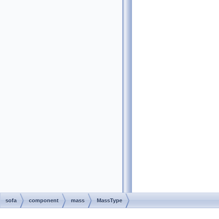
sofa
component
mass
MassType