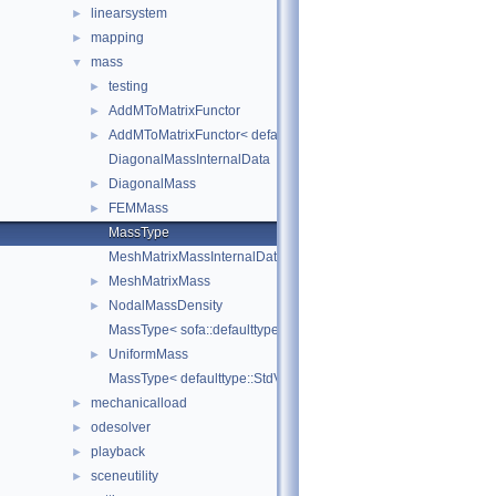
linearsystem
►
mapping
►
mass
▼
testing
►
AddMToMatrixFunctor
►
AddMToMatrixFunctor< defaulttype::RigidDeriv< N, Real >, defau
►
DiagonalMassInternalData
DiagonalMass
►
FEMMass
►
MassType
MeshMatrixMassInternalData
MeshMatrixMass
►
NodalMassDensity
►
MassType< sofa::defaulttype::StdRigidTypes< N, real > >
UniformMass
►
MassType< defaulttype::StdVectorTypes< TCoord, TDeriv, TReal 
mechanicalload
►
odesolver
►
playback
►
sceneutility
►