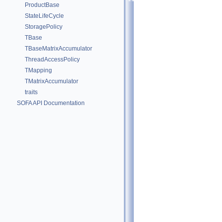
ProductBase
StateLifeCycle
StoragePolicy
TBase
TBaseMatrixAccumulator
ThreadAccessPolicy
TMapping
TMatrixAccumulator
traits
SOFA API Documentation