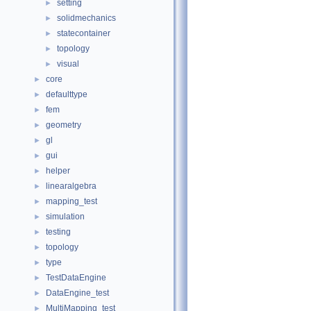
setting
►
solidmechanics
►
statecontainer
►
topology
►
visual
►
core
►
defaulttype
►
fem
►
geometry
►
gl
►
gui
►
helper
►
linearalgebra
►
mapping_test
►
simulation
►
testing
►
topology
►
type
►
TestDataEngine
►
DataEngine_test
►
MultiMapping_test
►