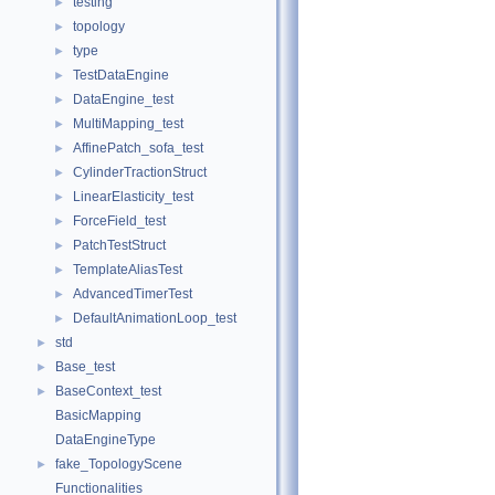
testing
►
topology
►
type
►
TestDataEngine
►
DataEngine_test
►
MultiMapping_test
►
AffinePatch_sofa_test
►
CylinderTractionStruct
►
LinearElasticity_test
►
ForceField_test
►
PatchTestStruct
►
TemplateAliasTest
►
AdvancedTimerTest
►
DefaultAnimationLoop_test
►
std
►
Base_test
►
BaseContext_test
►
BasicMapping
DataEngineType
fake_TopologyScene
►
Functionalities