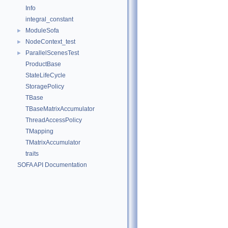
Info
integral_constant
ModuleSofa
►
NodeContext_test
►
ParallelScenesTest
►
ProductBase
StateLifeCycle
StoragePolicy
TBase
TBaseMatrixAccumulator
ThreadAccessPolicy
TMapping
TMatrixAccumulator
traits
SOFA API Documentation