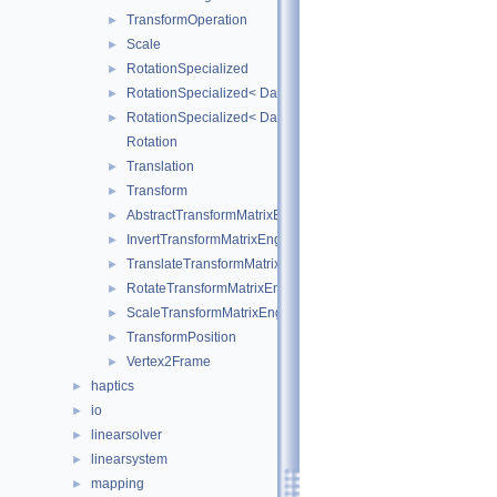
TransformOperation
►
Scale
►
RotationSpecialized
►
RotationSpecialized< DataTypes, 2, false >
►
RotationSpecialized< DataTypes, 3, false >
►
Rotation
Translation
►
Transform
►
AbstractTransformMatrixEngine
►
InvertTransformMatrixEngine
►
TranslateTransformMatrixEngine
►
RotateTransformMatrixEngine
►
ScaleTransformMatrixEngine
►
TransformPosition
►
Vertex2Frame
►
haptics
►
io
►
linearsolver
►
linearsystem
►
mapping
►