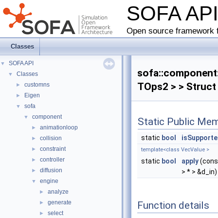
SOFA AP
Open source framework f
Classes
SOFA API
▼
sofa::component:
Classes
▼
TOps2 > > Struct
customns
►
Eigen
►
sofa
▼
component
▼
Static Public Me
animationloop
►
static
bool
isSupport
collision
►
constraint
►
template<class VecValue >
controller
►
static
bool
apply
(const
diffusion
►
> * > &d_in)
engine
▼
analyze
►
generate
Function details
►
select
►