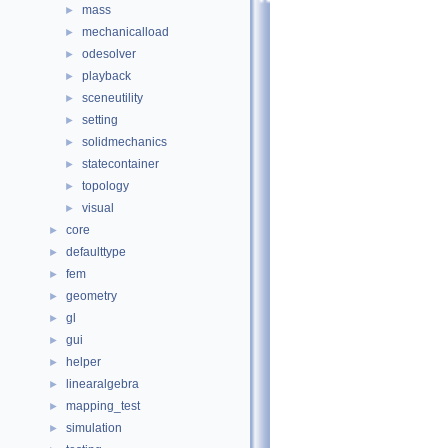
mass
►
mechanicalload
►
odesolver
►
playback
►
sceneutility
►
setting
►
solidmechanics
►
statecontainer
►
topology
►
visual
►
core
►
defaulttype
►
fem
►
geometry
►
gl
►
gui
►
helper
►
linearalgebra
►
mapping_test
►
simulation
►