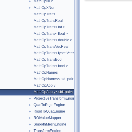
MathOpNOr
►
MathOpXNor
►
MathOpTraits
MathOpTraitsReal
MathOpTraits< int >
MathOpTraits< float >
MathOpTraits< double >
MathOpTraitsVecReal
MathOpTraits< type::Vec< N, Real > >
MathOpTraitsBool
MathOpTraits< bool >
MathOpNames
MathOpNames< std::pair< TOps1, TOps2 > >
MathOpApply
MathOpApply< std::pair< TOps1, TOps2 > >
ProjectiveTransformEngine
►
QuatToRigidEngine
►
RigidToQuatEngine
►
ROIValueMapper
►
SmoothMeshEngine
►
TransformEngine
►