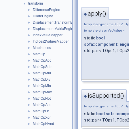
transform
▼
DifferenceEngine
►
apply()
◆
DilateEngine
►
DisplacementTransformEngine
►
template<typename TOps1 , t
DisplacementMatrixEngine
►
template<class VecValue >
IndexValueMapper
►
static
bool
Indices2ValuesMapper
►
sofa::component::engi
MapIndices
►
std::pair< TOps1, TOps2 
MathOp
►
MathOpAdd
►
MathOpSub
►
MathOpMul
►
MathOpDiv
►
MathOpMin
►
MathOpMax
►
isSupported()
◆
MathOpNot
►
MathOpAnd
►
template<typename TOps1 , t
MathOpOr
►
static
bool
sofa::compo
MathOpXor
►
std::pair< TOps1, TOps2
MathOpNAnd
►