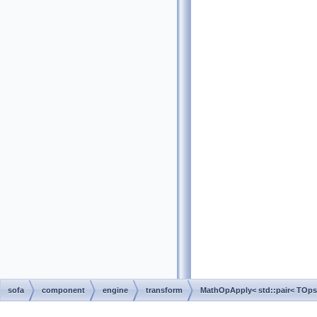
sofa
component
engine
transform
MathOpApply< std::pair< TOps